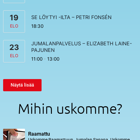
19
SE LÖYTYI -ILTA – PETRI FONSÉN
18:30
ELO
JUMALANPALVELUS – ELIZABETH LAINE-
23
PAJUNEN
ELO
11:00
-
13:00
Näytä lisää
Mihin uskomme?
Raamattu
Uskomme Raamattuun, Jumalan Sanana. Uskomme