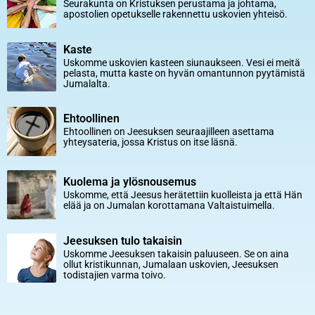
Seurakunta on Kristuksen perustama ja johtama,
apostolien opetukselle rakennettu uskovien yhteisö.
Kaste
Uskomme uskovien kasteen siunaukseen. Vesi ei meitä
pelasta, mutta kaste on hyvän omantunnon pyytämistä
Jumalalta.
Ehtoollinen
Ehtoollinen on Jeesuksen seuraajilleen asettama
yhteysateria, jossa Kristus on itse läsnä.
Kuolema ja ylösnousemus
Uskomme, että Jeesus herätettiin kuolleista ja että Hän
elää ja on Jumalan korottamana Valtaistuimella.
Jeesuksen tulo takaisin
Uskomme Jeesuksen takaisin paluuseen. Se on aina
ollut kristikunnan, Jumalaan uskovien, Jeesuksen
todistajien varma toivo.