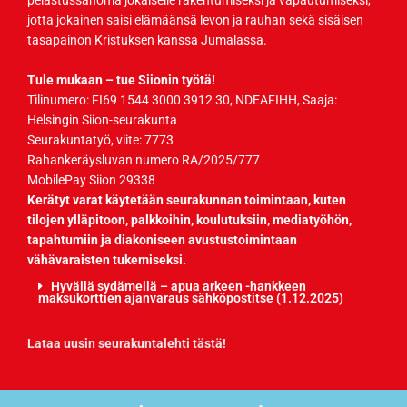
jotta jokainen saisi elämäänsä levon ja rauhan sekä sisäisen
tasapainon Kristuksen kanssa Jumalassa.
Tule mukaan – tue Siionin työtä!
Tilinumero: FI69 1544 3000 3912 30, NDEAFIHH,
Saaja:
Helsingin Siion-seurakunta
Seurakuntatyö, viite: 7773
Rahankeräysluvan numero RA/2025/777
MobilePay Siion 29338
Kerätyt varat käytetään seurakunnan toimintaan, kuten
tilojen ylläpitoon, palkkoihin, koulutuksiin, mediatyöhön,
tapahtumiin ja diakoniseen avustustoimintaan
vähävaraisten tukemiseksi.
Hyvällä sydämellä – apua arkeen -hankkeen
maksukorttien ajanvaraus sähköpostitse (1.12.2025)
Lataa uusin seurakuntalehti tästä!