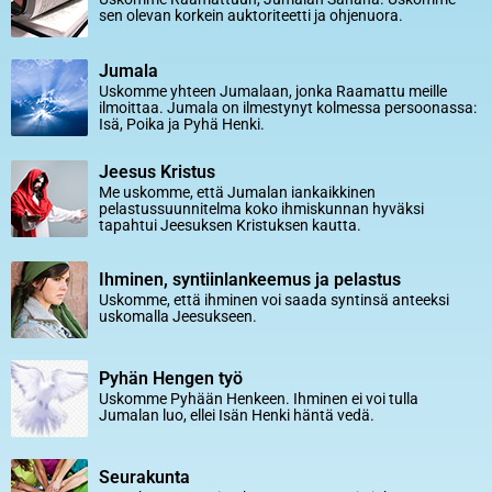
sen olevan korkein auktoriteetti ja ohjenuora.
Jumala
Uskomme yhteen Jumalaan, jonka Raamattu meille
ilmoittaa. Jumala on ilmestynyt kolmessa persoonassa:
Isä, Poika ja Pyhä Henki.
Jeesus Kristus
Me uskomme, että Jumalan iankaikkinen
pelastussuunnitelma koko ihmiskunnan hyväksi
tapahtui Jeesuksen Kristuksen kautta.
Ihminen, syntiinlankeemus ja pelastus
Uskomme, että ihminen voi saada syntinsä anteeksi
uskomalla Jeesukseen.
Pyhän Hengen työ
Uskomme Pyhään Henkeen. Ihminen ei voi tulla
Jumalan luo, ellei Isän Henki häntä vedä.
Seurakunta