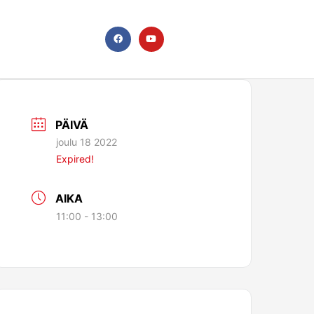
F
Y
a
o
c
u
e
t
b
u
o
b
o
e
k
PÄIVÄ
joulu 18 2022
Expired!
AIKA
11:00 - 13:00