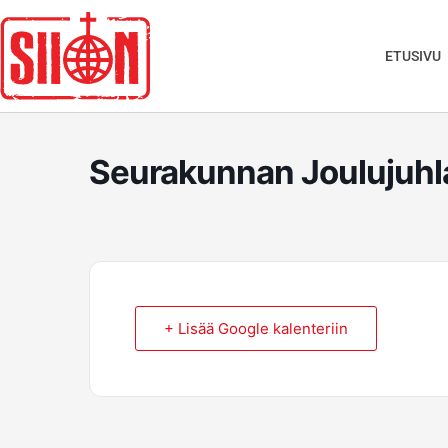
Siirry
sisältöön
ETUSIVU
Seurakunnan Joulujuhl
+ Lisää Google kalenteriin