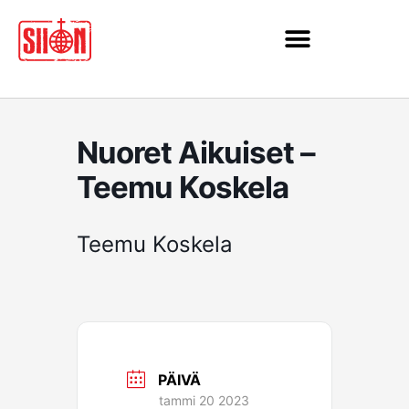
Siirry
sisältöön
Nuoret Aikuiset –
Teemu Koskela
Teemu Koskela
PÄIVÄ
tammi 20 2023