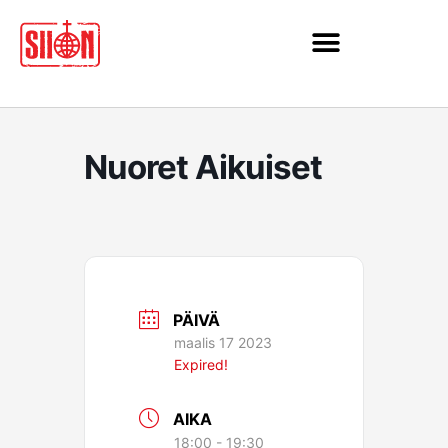
Siirry
sisältöön
Nuoret Aikuiset
PÄIVÄ
maalis 17 2023
Expired!
AIKA
18:00 - 19:30