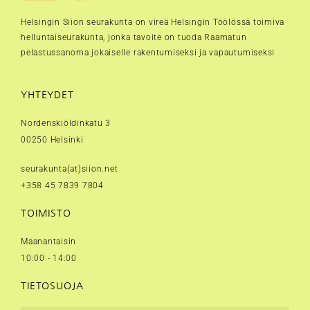
Helsingin Siion seurakunta on vireä Helsingin Töölössä toimiva
helluntaiseurakunta, jonka tavoite on tuoda Raamatun
pelastussanoma jokaiselle rakentumiseksi ja vapautumiseksi
YHTEYDET
Nordenskiöldinkatu 3
00250 Helsinki
seurakunta(at)siion.net
+358 45 7839 7804
TOIMISTO
Maanantaisin
10:00 - 14:00
TIETOSUOJA