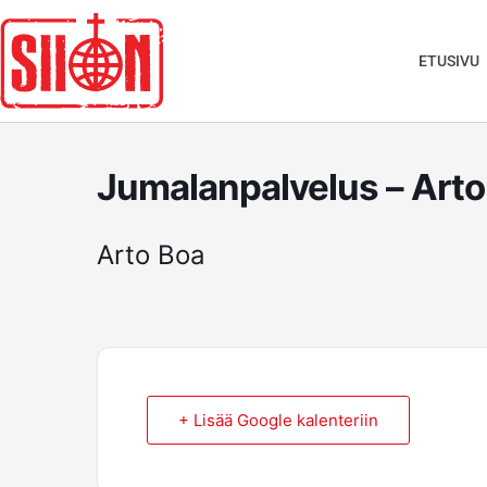
Siirry
sisältöön
ETUSIVU
Jumalanpalvelus – Arto
Arto Boa
+ Lisää Google kalenteriin