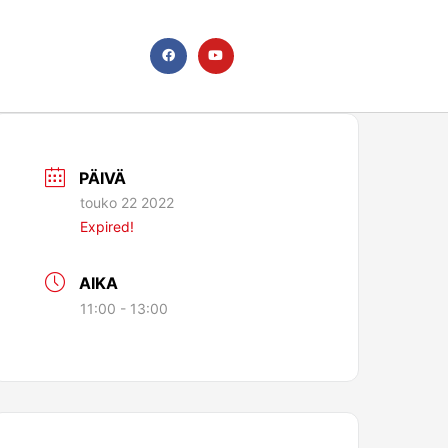
F
Y
a
o
c
u
e
t
b
u
o
b
o
e
k
PÄIVÄ
touko 22 2022
Expired!
AIKA
11:00 - 13:00