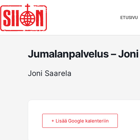
Siirry
sisältöön
ETUSIVU
Jumalanpalvelus – Joni
Joni Saarela
+ Lisää Google kalenteriin