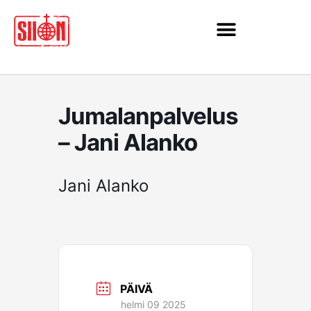
Siirry
sisältöön
Jumalanpalvelus
– Jani Alanko
Jani Alanko
PÄIVÄ
helmi 09 2025