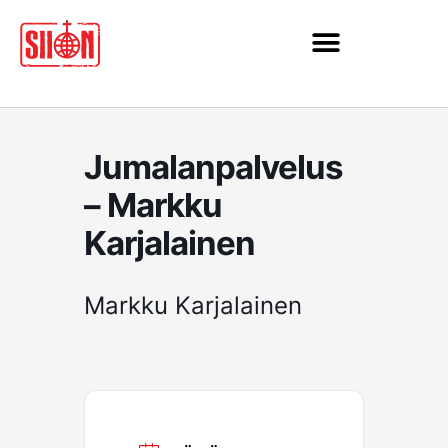
Siirry
sisältöön
Jumalanpalvelus
– Markku
Karjalainen
Markku Karjalainen