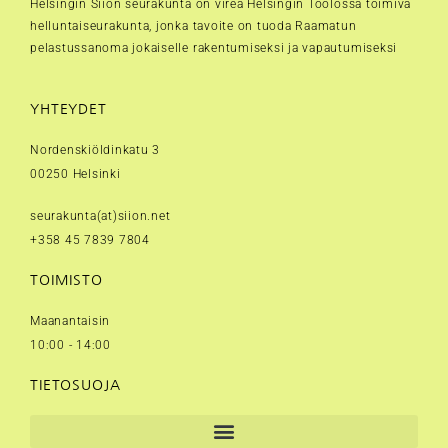
Helsingin Siion seurakunta on vireä Helsingin Töölössä toimiva
helluntaiseurakunta, jonka tavoite on tuoda Raamatun
pelastussanoma jokaiselle rakentumiseksi ja vapautumiseksi
YHTEYDET
Nordenskiöldinkatu 3
00250 Helsinki
seurakunta(at)siion.net
+358 45 7839 7804
TOIMISTO
Maanantaisin
10:00 - 14:00
TIETOSUOJA