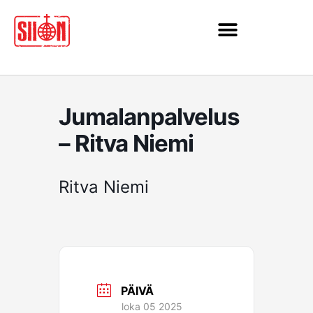
Siirry
sisältöön
Jumalanpalvelus
– Ritva Niemi
Ritva Niemi
PÄIVÄ
loka 05 2025