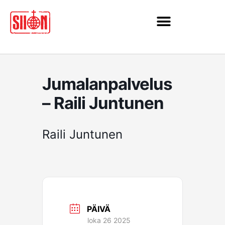
Siirry
sisältöön
Jumalanpalvelus
– Raili Juntunen
Raili Juntunen
PÄIVÄ
loka 26 2025