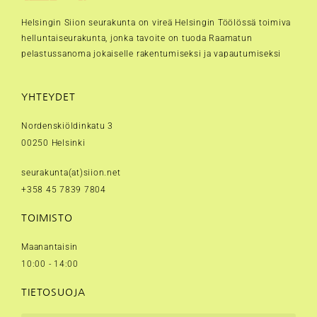
Helsingin Siion seurakunta on vireä Helsingin Töölössä toimiva
helluntaiseurakunta, jonka tavoite on tuoda Raamatun
pelastussanoma jokaiselle rakentumiseksi ja vapautumiseksi
YHTEYDET
Nordenskiöldinkatu 3
00250 Helsinki
seurakunta(at)siion.net
+358 45 7839 7804
TOIMISTO
Maanantaisin
10:00 - 14:00
TIETOSUOJA