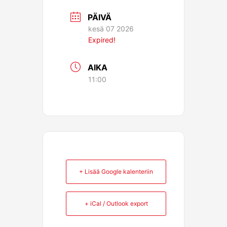
PÄIVÄ
kesä 07 2026
Expired!
AIKA
11:00
+ Lisää Google kalenteriin
+ iCal / Outlook export