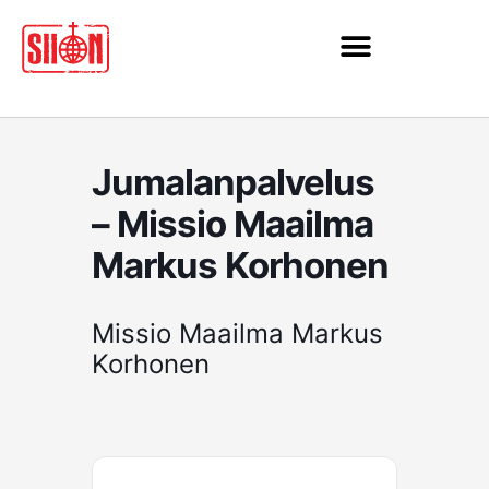
Siirry
sisältöön
Jumalanpalvelus
– Missio Maailma
Markus Korhonen
Missio Maailma Markus
Korhonen