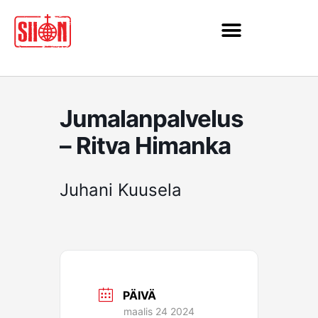
Siirry
sisältöön
Jumalanpalvelus
– Ritva Himanka
Juhani Kuusela
PÄIVÄ
maalis 24 2024