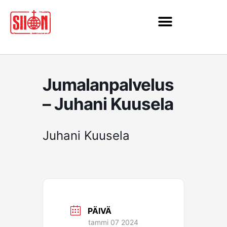
Siirry
sisältöön
Jumalanpalvelus
– Juhani Kuusela
Juhani Kuusela
PÄIVÄ
tammi 07 2024