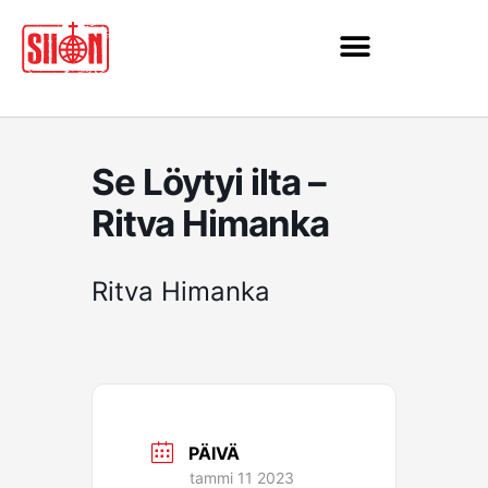
Siirry
sisältöön
Se Löytyi ilta –
Ritva Himanka
Ritva Himanka
PÄIVÄ
tammi 11 2023