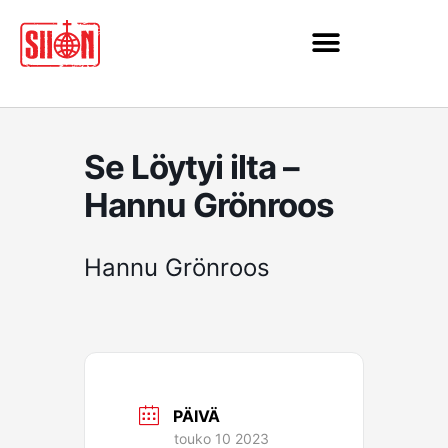
Siirry
sisältöön
Se Löytyi ilta –
Hannu Grönroos
Hannu Grönroos
PÄIVÄ
touko 10 2023