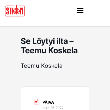
Siirry
sisältöön
Se Löytyi ilta –
Teemu Koskela
Teemu Koskela
PÄIVÄ
loka 26 2022