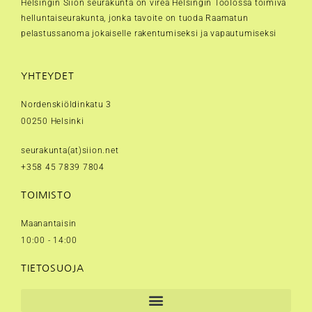
Helsingin Siion seurakunta on vireä Helsingin Töölössä toimiva
helluntaiseurakunta, jonka tavoite on tuoda Raamatun
pelastussanoma jokaiselle rakentumiseksi ja vapautumiseksi
YHTEYDET
Nordenskiöldinkatu 3
00250 Helsinki
seurakunta(at)siion.net
+358 45 7839 7804
TOIMISTO
Maanantaisin
10:00 - 14:00
TIETOSUOJA