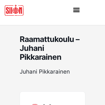
Siirry
sisältöön
Raamattukoulu –
Juhani
Pikkarainen
Juhani Pikkarainen