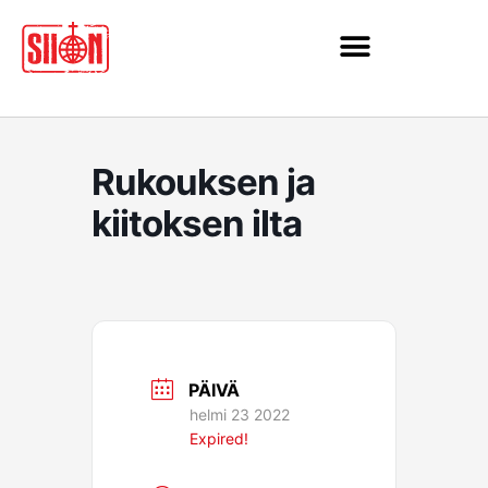
Siirry
sisältöön
Rukouksen ja
kiitoksen ilta
PÄIVÄ
helmi 23 2022
Expired!