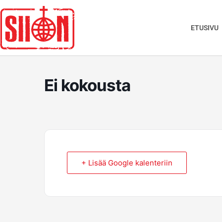
Siirry
sisältöön
ETUSIVU
Ei kokousta
+ Lisää Google kalenteriin