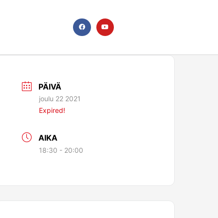
F
Y
a
o
c
u
e
t
b
u
o
b
o
e
k
PÄIVÄ
joulu 22 2021
Expired!
AIKA
18:30 - 20:00