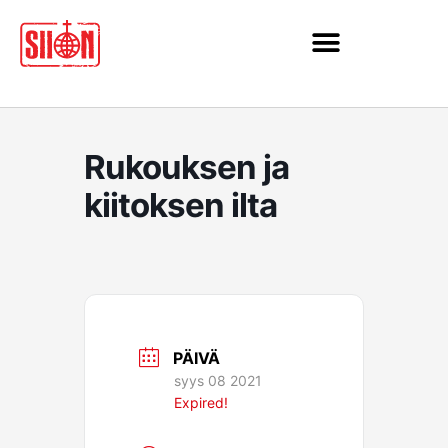
Siirry
sisältöön
Rukouksen ja
kiitoksen ilta
PÄIVÄ
syys 08 2021
Expired!