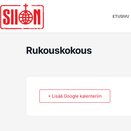
Siirry
sisältöön
ETUSIVU
Rukouskokous
+ Lisää Google kalenteriin