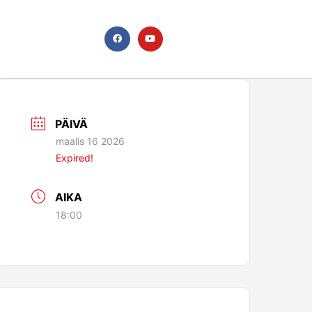
F
Y
a
o
c
u
e
t
b
u
o
b
o
e
k
PÄIVÄ
maalis 16 2026
Expired!
AIKA
18:00