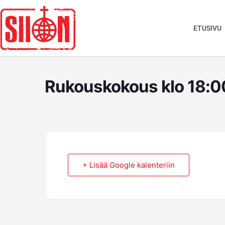
Siirry
sisältöön
ETUSIVU
Rukouskokous klo 18:0
+ Lisää Google kalenteriin