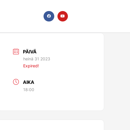
F
Y
a
o
c
u
e
t
b
u
o
b
o
e
k
PÄIVÄ
heinä 31 2023
Expired!
AIKA
18:00