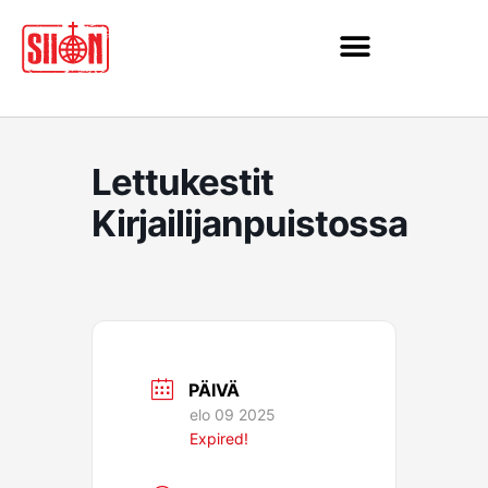
Siirry
sisältöön
Lettukestit
Kirjailijanpuistossa
PÄIVÄ
elo 09 2025
Expired!