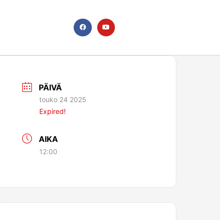
F
Y
a
o
c
u
e
t
b
u
o
b
o
e
k
PÄIVÄ
touko 24 2025
Expired!
AIKA
12:00