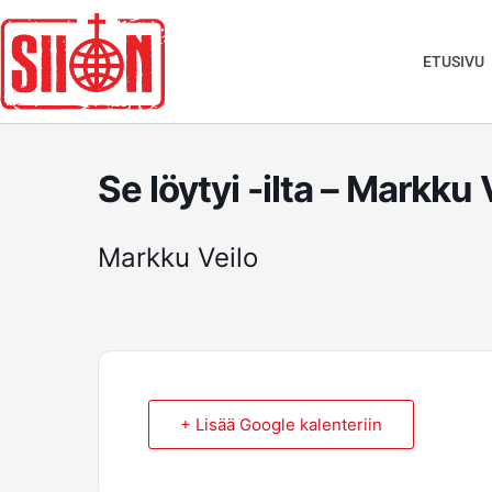
Siirry
sisältöön
ETUSIVU
Se löytyi -ilta – Markku 
Markku Veilo
+ Lisää Google kalenteriin