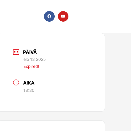
F
Y
a
o
c
u
e
t
b
u
o
b
o
e
k
PÄIVÄ
elo 13 2025
Expired!
AIKA
18:30