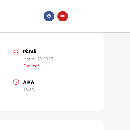
F
Y
a
o
c
u
e
t
b
u
o
b
o
e
k
PÄIVÄ
marras 19 2025
Expired!
AIKA
18:30