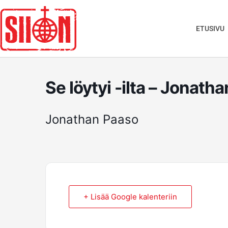
Siirry
sisältöön
ETUSIVU
Se löytyi -ilta – Jonath
Jonathan Paaso
+ Lisää Google kalenteriin