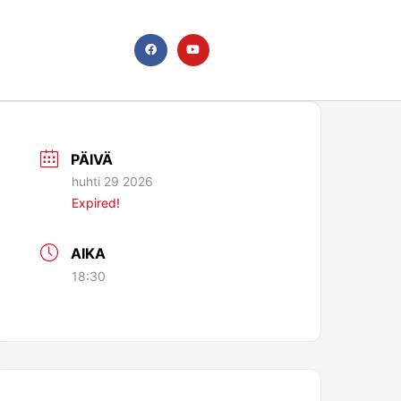
F
Y
a
o
c
u
e
t
b
u
o
b
o
e
k
PÄIVÄ
huhti 29 2026
Expired!
AIKA
18:30