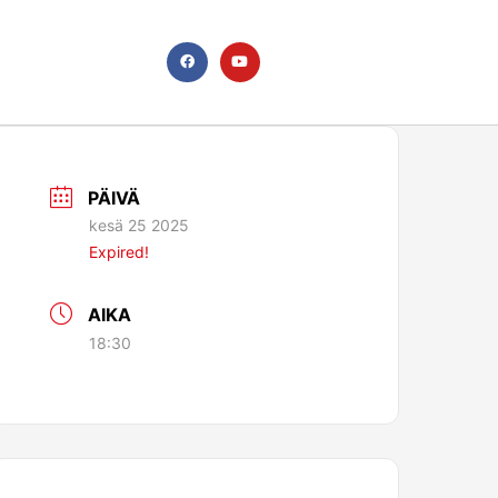
F
Y
a
o
c
u
e
t
b
u
o
b
o
e
k
PÄIVÄ
kesä 25 2025
Expired!
AIKA
18:30