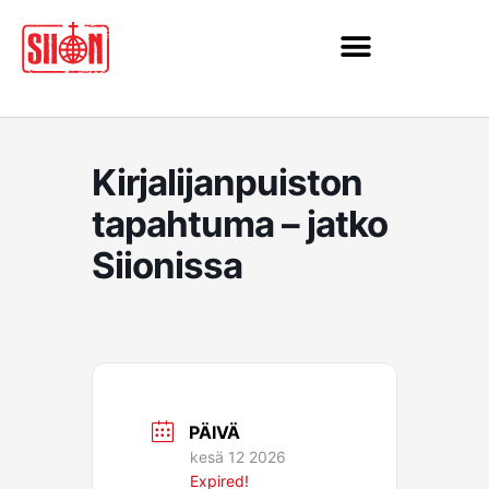
Siirry
sisältöön
Kirjalijanpuiston
tapahtuma – jatko
Siionissa
PÄIVÄ
kesä 12 2026
Expired!