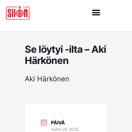
Siirry
sisältöön
Se löytyi -ilta – Aki
Härkönen
Aki Härkönen
PÄIVÄ
helmi 26 2025