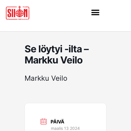
Siirry
sisältöön
Se löytyi -ilta –
Markku Veilo
Markku Veilo
PÄIVÄ
maalis 13 2024